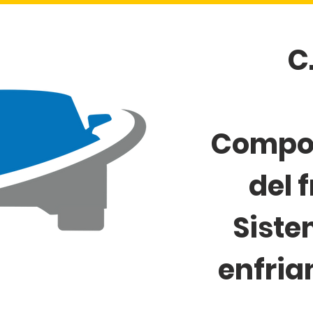
C
Compo
del 
Siste
enfria